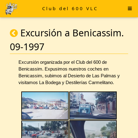
Club del 600 VLC
Excursión a Benicassim.
09-1997
Excursión organizada por el Club del 600 de
Benicassim. Expusimos nuestros coches en
Benicassim, subimos al Desierto de Las Palmas y
visitamos La Bodega y Destilerías Carmelitano.